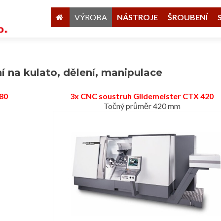
VÝROBA
NÁSTROJE
ŠROUBENÍ
í na kulato, dělení, manipulace
80
3x CNC soustruh Gildemeister CTX 420
Točný průměr 420 mm