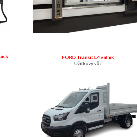
uick
FORD Transit L4 valník
Užitkový vůz