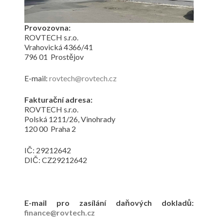
Provozovna:
ROVTECH s.r.o.
Vrahovická 4366/41
796 01 Prostějov
E-mail:
rovtech@rovtech.cz
Fakturační adresa:
ROVTECH s.r.o.
Polská 1211/26, Vinohrady
120 00 Praha 2
IČ: 29212642
DIČ: CZ29212642
E-mail pro zasílání daňových dokladů:
finance@rovtech.cz